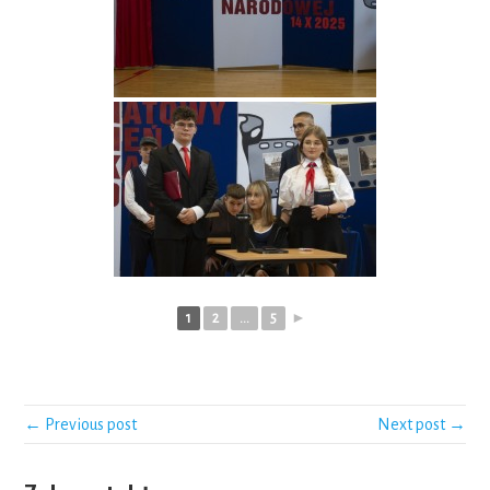
1
2
...
5
►
← Previous post
Next post →