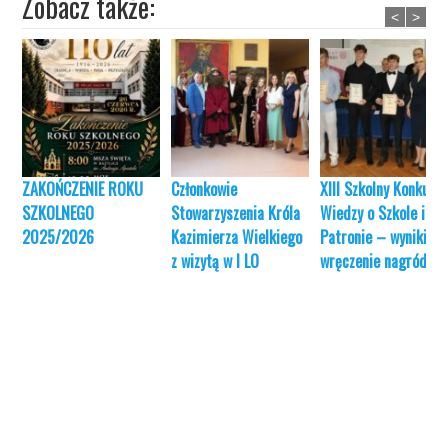
Zobacz także:
<
>
ZAKOŃCZENIE ROKU
Członkowie
XIII Szkolny Konkurs
SZKOLNEGO
Stowarzyszenia Króla
Wiedzy o Szkole i jej
2025/2026
Kazimierza Wielkiego
Patronie – wyniki i
z wizytą w I LO
wręczenie nagród