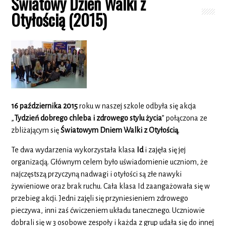
Światowy Dzień Walki z
Otyłością (2015)
16 października 2015
roku w naszej szkole odbyła się akcja
„
Tydzień dobrego chleba i zdrowego stylu życia
” połączona ze
zbliżającym się
Światowym Dniem Walki z Otyłością
.
Te dwa wydarzenia wykorzystała klasa
Id
i zajęła się jej
organizacją. Głównym celem było uświadomienie uczniom, że
najczęstszą przyczyną nadwagi i otyłości są złe nawyki
żywieniowe oraz brak ruchu. Cała klasa Id zaangażowała się w
przebieg akcji. Jedni zajęli się przyniesieniem zdrowego
pieczywa, inni zaś ćwiczeniem układu tanecznego. Uczniowie
dobrali się w 3 osobowe zespoły i każda z grup udała się do innej