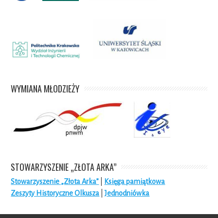
WYMIANA MŁODZIEŻY
STOWARZYSZENIE „ZŁOTA ARKA”
Stowarzyszenie „Złota Arka”
|
Księga pamiątkowa
Zeszyty Historyczne Olkusza
|
Jednodniówka