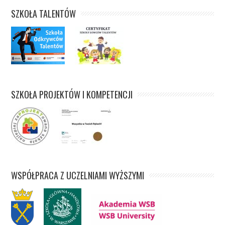
SZKOŁA TALENTÓW
SZKOŁA PROJEKTÓW I KOMPETENCJI
WSPÓŁPRACA Z UCZELNIAMI WYŻSZYMI