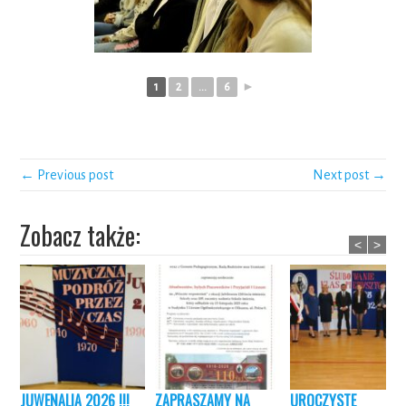
1
2
...
6
►
← Previous post
Next post →
Zobacz także:
<
>
JUWENALIA 2026 !!!
ZAPRASZAMY NA
UROCZYSTE