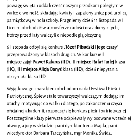
powagę święta i oddali cześć naszym przodkom poległym w
walce o wolność, składając kwiaty i zapalony znicz pod tablicą
pamiątkową w holu szkoły. Pragniemy dzień 11 listopada w I
Liceum obchodzić w atmosferze radości oraz dumy z tych,
którzy przed laty walczyli o niepodległą ojczyznę.
6 listopada odbył się konkurs „
Józef Piłsudski i jego czasy
”
przeprowadzony w klasach drugich. W konkursie
I
miejsce
zajął
Paweł Kalarus
(
IID
),
II miejsce
Rafał Turlej
klasa
(
IIC
),
III miejsce
Alicja Banyś
klasa (
IID
), dzień niepytania
otrzymała klasa
IID
.
Wyjątkowego charakteru obchodom nadał Festiwal Pieśni
Patriotycznej. Śpiew stale towarzyszył walczącym dodając im
otuchy, motywując do walki i dlatego, po zakończeniu części
oficjalnej akademii, rozpoczął się konkurs pieśni patriotycznej.
Poszczególne klasy pierwsze odśpiewały wylosowane wcześniej
utwory, a jury w składzie: pani dyrektor Irena Majda, pani
wicedyrektor Barbara Tarczyńska, mgr Monika Świda,