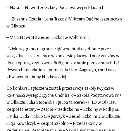
– Natalia Nawrot ze Szkoły Podstawowej w Kluczach
— Zuzanna Czapla i Lena Tracz z IV liceum Ogólnoksztacącego
w Olkuszu
– Maja Nawrot z Zespołu Szkół w Wolbromiu.
Dzięki wygranej nagrodzie głównej środki zebrane przez
wszystkie uczestniczące w konkursie placówki oraz widzów w
dniu imprezy, czyli kwota 8087,00 zostanie przekazana EIF3F
Research Foundation – pomoc dla Hani Augustyn, córki naszej
absolwentki, Anny Nijakowskiej.
Do konkursu zgłoszeni zostali przez swoje szkoły (wykaz w
kolejności występujących): Chór Bzik – Szkoła Podstawowa nr 3
w Olkuszu, Julia Stopińska i grupa tancerek- II LO w Olkuszu,
Zespół taneczny – Zespół Przedszkolno – Szkolny w Podlipiu,
Emilia Duda i Jakub Gregorczyk – Zespół Szkół nr 4 w Olkuszu,
Łucja Kowalczyk – Zespół Szkolno – Przedszkolny w
Zedermanie, Zespół teatralny – Szkoła Podstawowa nr 6 w