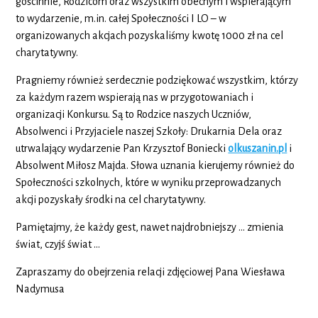
gościnnie, Rodzicom oraz wszystkim obecnym i wspierającym
to wydarzenie, m.in. całej Społeczności I LO – w
organizowanych akcjach pozyskaliśmy kwotę 1000 zł na cel
charytatywny.
Pragniemy również serdecznie podziękować wszystkim, którzy
za każdym razem wspierają nas w przygotowaniach i
organizacji Konkursu. Są to Rodzice naszych Uczniów,
Absolwenci i Przyjaciele naszej Szkoły: Drukarnia Dela oraz
utrwalający wydarzenie Pan Krzysztof Boniecki
olkuszanin.pl
i
Absolwent Miłosz Majda. Słowa uznania kierujemy również do
Społeczności szkolnych, które w wyniku przeprowadzanych
akcji pozyskały środki na cel charytatywny.
Pamiętajmy, że każdy gest, nawet najdrobniejszy … zmienia
świat, czyjś świat …
Zapraszamy do obejrzenia relacji zdjęciowej Pana Wiesława
Nadymusa