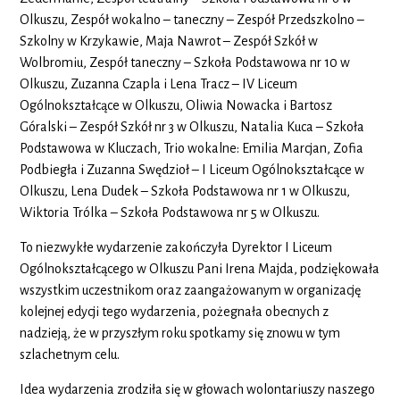
Olkuszu, Zespół wokalno – taneczny – Zespół Przedszkolno –
Szkolny w Krzykawie, Maja Nawrot – Zespół Szkół w
Wolbromiu, Zespół taneczny – Szkoła Podstawowa nr 10 w
Olkuszu, Zuzanna Czapla i Lena Tracz – IV Liceum
Ogólnokształcące w Olkuszu, Oliwia Nowacka i Bartosz
Góralski – Zespół Szkół nr 3 w Olkuszu, Natalia Kuca – Szkoła
Podstawowa w Kluczach, Trio wokalne: Emilia Marcjan, Zofia
Podbiegła i Zuzanna Swędzioł – I Liceum Ogólnokształcące w
Olkuszu, Lena Dudek – Szkoła Podstawowa nr 1 w Olkuszu,
Wiktoria Trólka – Szkoła Podstawowa nr 5 w Olkuszu.
To niezwykłe wydarzenie zakończyła Dyrektor I Liceum
Ogólnokształcącego w Olkuszu Pani Irena Majda, podziękowała
wszystkim uczestnikom oraz zaangażowanym w organizację
kolejnej edycji tego wydarzenia, pożegnała obecnych z
nadzieją, że w przyszłym roku spotkamy się znowu w tym
szlachetnym celu.
Idea wydarzenia zrodziła się w głowach wolontariuszy naszego