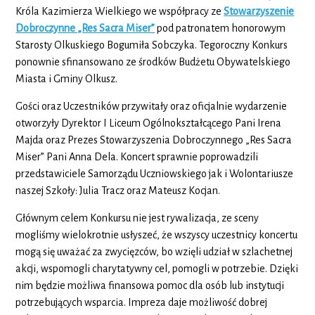
Króla Kazimierza Wielkiego we współpracy ze
Stowarzyszenie
Dobroczynne „Res Sacra Miser”
pod patronatem honorowym
Starosty Olkuskiego Bogumiła Sobczyka. Tegoroczny Konkurs
ponownie sfinansowano ze środków Budżetu Obywatelskiego
Miasta i Gminy Olkusz.
Gości oraz Uczestników przywitały oraz oficjalnie wydarzenie
otworzyły Dyrektor I Liceum Ogólnokształcącego Pani Irena
Majda oraz Prezes Stowarzyszenia Dobroczynnego „Res Sacra
Miser” Pani Anna Dela. Koncert sprawnie poprowadzili
przedstawiciele Samorządu Uczniowskiego jak i Wolontariusze
naszej Szkoły: Julia Tracz oraz Mateusz Kocjan.
Głównym celem Konkursu nie jest rywalizacja, ze sceny
mogliśmy wielokrotnie usłyszeć, że wszyscy uczestnicy koncertu
mogą się uważać za zwycięzców, bo wzięli udział w szlachetnej
akcji, wspomogli charytatywny cel, pomogli w potrzebie. Dzięki
nim będzie możliwa finansowa pomoc dla osób lub instytucji
potrzebujących wsparcia. Impreza daje możliwość dobrej