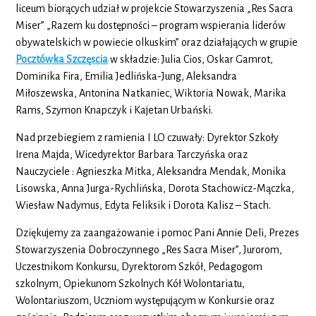
liceum biorących udział w projekcie Stowarzyszenia „Res Sacra
Miser” „Razem ku dostępności – program wspierania liderów
obywatelskich w powiecie olkuskim” oraz działających w grupie
Pocztówka Szczęscia
w składzie: Julia Cios, Oskar Gamrot,
Dominika Fira, Emilia Jedlińska-Jung, Aleksandra
Miłoszewska, Antonina Natkaniec, Wiktoria Nowak, Marika
Rams, Szymon Knapczyk i Kajetan Urbański.
Nad przebiegiem z ramienia I LO czuwały: Dyrektor Szkoły
Irena Majda, Wicedyrektor Barbara Tarczyńska oraz
Nauczyciele : Agnieszka Mitka, Aleksandra Mendak, Monika
Lisowska, Anna Jurga-Rychlińska, Dorota Stachowicz-Mączka,
Wiesław Nadymus, Edyta Feliksik i Dorota Kalisz – Stach.
Dziękujemy za zaangażowanie i pomoc Pani Annie Deli, Prezes
Stowarzyszenia Dobroczynnego „Res Sacra Miser”, Jurorom,
Uczestnikom Konkursu, Dyrektorom Szkół, Pedagogom
szkolnym, Opiekunom Szkolnych Kół Wolontariatu,
Wolontariuszom, Uczniom występującym w Konkursie oraz