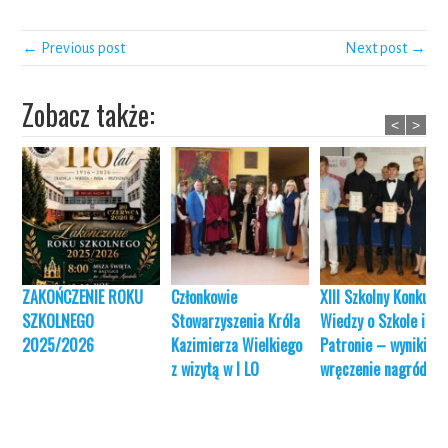
← Previous post
Next post →
Zobacz także:
<
>
ZAKOŃCZENIE ROKU
Członkowie
XIII Szkolny Konkurs
SZKOLNEGO
Stowarzyszenia Króla
Wiedzy o Szkole i jej
2025/2026
Kazimierza Wielkiego
Patronie – wyniki i
z wizytą w I LO
wręczenie nagród