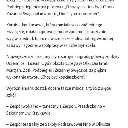
szczycie”. Gościnne występy zakończyły uczennice I LO: Zofia
Podbiegła legendarną piosenką „Dziwny jest ten świat” oraz
Zuzanna Swędzioł utworem „Don`t you remember”.
Komisja konkursowa, która musiała wskazać jednego
zwycięzcę, miała naprawdę trudne zadanie, ostatecznie
wygrało jednak to, co najważniejsze – idea dobrej, wspólnej
zabawy i zgodnej współpracy w szlachetnym celu.
Największe uznanie Jury i tym samym nagrodę główną zdobyły
Uczennice I Liceum Ogólnokształcącego w Olkuszu: Emilii
Marcjan, Zofii Podbiegłej i Zuzanny Swędzioł, za piękne
wykonanie utworu „Chcę być kopciuszkiem”.
Wyróżnieniami zostali doceni także młodzi artyści z pięciu
szkół:
– Zespół wokalno – taneczny z Zespołu Przedszkolno –
Szkolnemu w Krzykawie
– Zespół teatralny ze Szkoły Podstawowej Nr 6 w Olkuszu