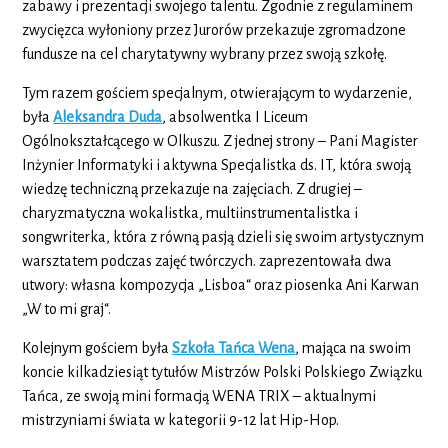
zabawy i prezentacji swojego talentu. Zgodnie z regulaminem
zwycięzca wyłoniony przez Jurorów przekazuje zgromadzone
fundusze na cel charytatywny wybrany przez swoją szkołę.
Tym razem gościem specjalnym, otwierającym to wydarzenie,
była
Aleksandra Duda
, absolwentka I Liceum
Ogólnokształcącego w Olkuszu. Z jednej strony – Pani Magister
Inżynier Informatyki i aktywna Specjalistka ds. IT, która swoją
wiedzę techniczną przekazuje na zajęciach. Z drugiej –
charyzmatyczna wokalistka, multiinstrumentalistka i
songwriterka, która z równą pasją dzieli się swoim artystycznym
warsztatem podczas zajęć twórczych. zaprezentowała dwa
utwory: własna kompozycja „Lisboa“ oraz piosenka Ani Karwan
„W to mi graj“.
Kolejnym gościem była
Szkoła Tańca Wena
, mająca na swoim
koncie kilkadziesiąt tytułów Mistrzów Polski Polskiego Związku
Tańca, ze swoją mini formacją WENA TRIX – aktualnymi
mistrzyniami świata w kategorii 9-12 lat Hip-Hop.