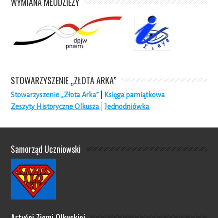
WYMIANA MŁODZIEŻY
STOWARZYSZENIE „ZŁOTA ARKA”
Stowarzyszenie „Złota Arka”
|
Księga pamiątkowa
Zeszyty Historyczne Olkusza
|
Jednodniówka
Samorząd Uczniowski
Artyści Ziemi Olkuskiej