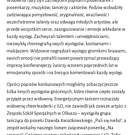
Widownia i jury byli zachwyceni popisami piosenkarek i
piosenkarzy, muzyków, tancerzy i aktorów. Podziw wzbudziły
zadziwiająca pomysłowość, oryginalność, wrażliwość i
wszechstronne talenty oraz odwaga młodych artystów, ale
przede wszystkim serce, zaangażowanie i emocje wkładane w
każdy występ. Zachwycali talentem i umiejętnościami,
niezwykłą choreografią swych występów, kostiumami i
makijażem. Widzowie nagradzali występy gromkimi brawami,
swoich emocji nie potrafili nawet powstrzymać prowadzący
imprezę konferansjerzy. Jurorzy wzorem poprzednich lat w
emocjonalny sposób i na bieżąco komentowali każdy występ.
Oprócz popisów konkursowych mogliśmy zobaczyć jeszcze
kilka innych występów gościnnych, które równie ciepło zostały
przyjęte przez widownię. Energetycznym tańcem rozruszały
widownię cheerleaderki z ILO, nie zawiedli jak zawsze artyści z
Zespołu Szkół Specjalnych w Olkuszu – wystąpiła grupa
tańcząca do pioseki Dawida Kwiatkowskiego „Pali się niebo”, a
zespół wokalny naszego liceum zaśpiewał piosenkę „Na