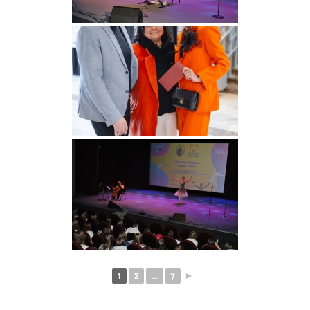
1
2
...
7
►