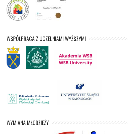
WSPÓŁPRACA Z UCZELNIAMI WYŻSZYMI
WYMIANA MŁODZIEŻY