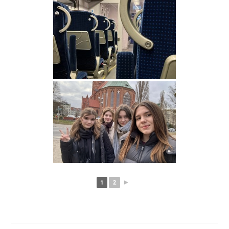
1
2
►