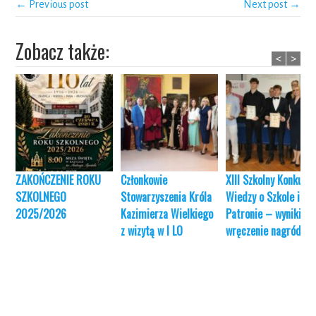
← Previous post
Next post →
Zobacz także:
<
>
ZAKOŃCZENIE ROKU
Członkowie
XIII Szkolny Konkurs
SZKOLNEGO
Stowarzyszenia Króla
Wiedzy o Szkole i jej
2025/2026
Kazimierza Wielkiego
Patronie – wyniki i
z wizytą w I LO
wręczenie nagród