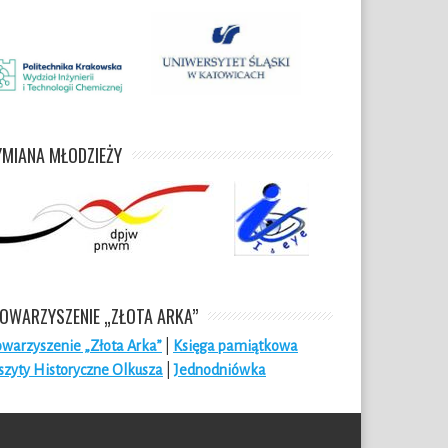
a Niepodległości
NIEPODLEGŁOŚCI !!!
NARODOWEJ 2024 r.
roku 
2024
MIANA MŁODZIEŻY
OWARZYSZENIE „ZŁOTA ARKA”
owarzyszenie „Złota Arka”
|
Księga pamiątkowa
szyty Historyczne Olkusza
|
Jednodniówka