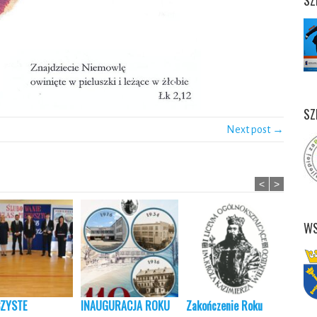
SZ
Next post →
<
>
WS
ZYSTE
INAUGURACJA ROKU
Zakończenie Roku
Powia