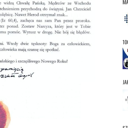
MA
10
JA
SZ