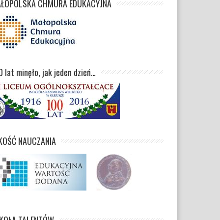
ŁOPOLSKA CHMURA EDUKACYJNA
0 lat minęło, jak jeden dzień…
KOŚĆ NAUCZANIA
KOŁA TALENTÓW