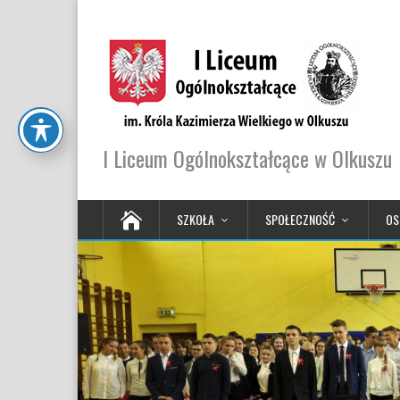
I Liceum Ogólnokształcące w Olkuszu
SZKOŁA
SPOŁECZNOŚĆ
OS