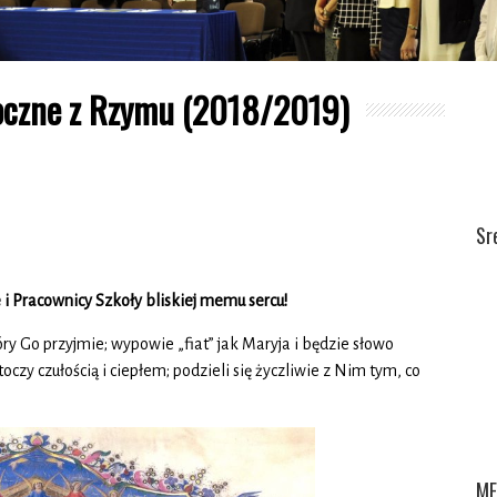
roczne z Rzymu (2018/2019)
Sr
 Pracownicy Szkoły bliskiej memu sercu!
y Go przyjmie; wypowie „fiat” jak Maryja i będzie słowo
oczy czułością i ciepłem; podzieli się życzliwie z Nim tym, co
ME