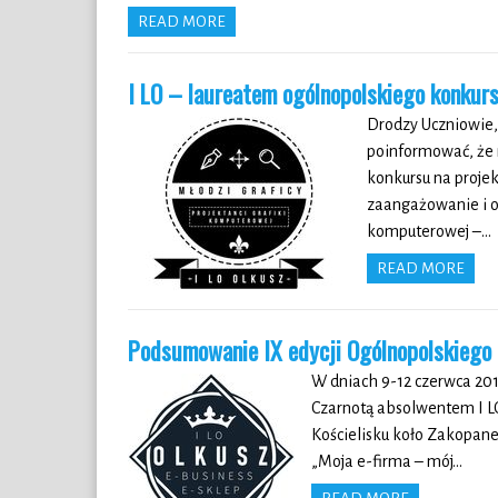
READ MORE
I LO – laureatem ogólnopolskiego konkurs
Drodzy Uczniowie, 
poinformować, że 
konkursu na projek
zaangażowanie i od
komputerowej –…
READ MORE
Podsumowanie IX edycji Ogólnopolskiego 
W dniach 9-12 czerwca 20
Czarnotą absolwentem I L
Kościelisku koło Zakopan
„Moja e-firma – mój…