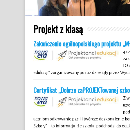
Projekt z klasą
Zakończenie ogólnopolskiego projektu „M
4 c
zak
LO 
edukacji” zorganizowany po raz dziesiąty przez Wyd
Certyfikat „Dobrze zaPROJEKTowanej szko
Z w
uzy
pod
uczniom odkrywanie pasji i twórcze doskonalenie k
Szkoły” – to informacja, że szkoła: podchodzi do edu