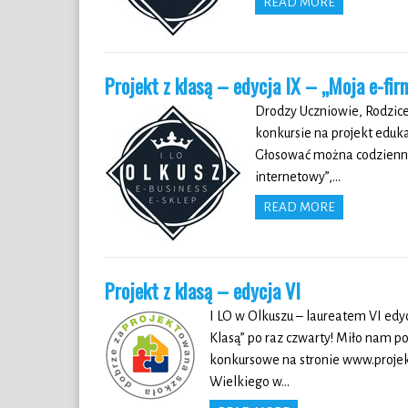
READ MORE
Projekt z klasą – edycja IX – „Moja e-fi
Drodzy Uczniowie, Rodzice
konkursie na projekt eduk
Głosować można codziennie 
internetowy”,…
READ MORE
Projekt z klasą – edycja VI
I LO w Olkuszu – laureatem VI edyc
Klasą” po raz czwarty! Miło nam p
konkursowe na stronie www.projek
Wielkiego w…