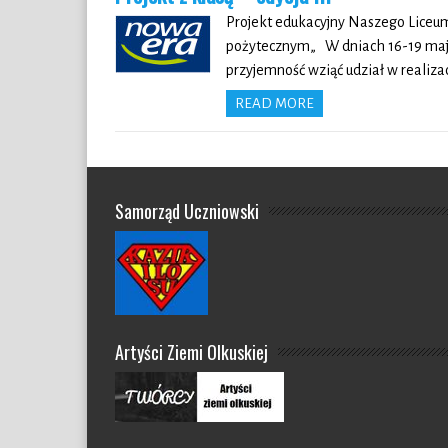
Projekt edukacyjny Naszego Liceum 
pożytecznym„ W dniach 16-19 maja 
przyjemność wziąć udział w realizac
READ MORE
Samorząd Uczniowski
Artyści Ziemi Olkuskiej