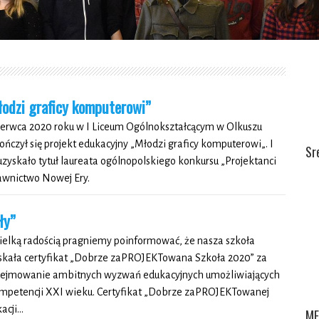
łodzi graficy komputerowi”
zerwca 2020 roku w I Liceum Ogólnokształcącym w Olkuszu
ończył się projekt edukacyjny „Młodzi graficy komputerowi„. I
Sr
uzyskało tytuł laureata ogólnopolskiego konkursu „Projektanci
awnictwo Nowej Ery.
ły”
ielką radością pragniemy poinformować, że nasza szkoła
skała certyfikat „Dobrze zaPROJEKTowana Szkoła 2020” za
ejmowanie ambitnych wyzwań edukacyjnych umożliwiających
ompetencji XXI wieku. Certyfikat „Dobrze zaPROJEKTowanej
kacji…
ME