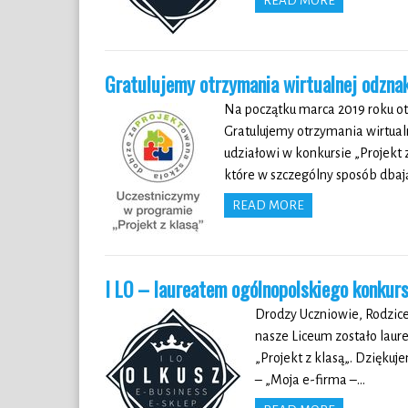
READ MORE
Gratulujemy otrzymania wirtualnej odznak
Na początku marca 2019 roku o
Gratulujemy otrzymania wirtua
udziałowi w konkursie „Projekt 
które w szczególny sposób dbaj
READ MORE
I LO – laureatem ogólnopolskiego konkurs
Drodzy Uczniowie, Rodzice
nasze Liceum zostało laur
„Projekt z klasą„. Dziękuj
– „Moja e-firma –…