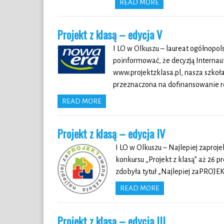
READ MORE
Projekt z klasą – edycja V
I LO w Olkuszu – laureat ogólnopol
poinformować, że decyzją Internau
www.projektzklasa.pl, nasza szkoł
przeznaczona na dofinansowanie re
READ MORE
Projekt z klasą – edycja IV
I LO w Olkuszu – Najlepiej zaproje
konkursu „Projekt z klasą” aż 26 
zdobyła tytuł „Najlepiej zaPROJEK
READ MORE
Projekt z klasą – edycja III