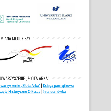
MIANA MŁODZIEŻY
OWARZYSZENIE „ZŁOTA ARKA”
owarzyszenie „Złota Arka”
|
Księga pamiątkowa
szyty Historyczne Olkusza
|
Jednodniówka