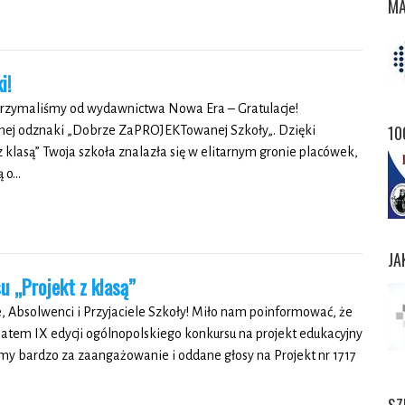
MA
i!
trzymaliśmy od wydawnictwa Nowa Era – Gratulacje!
10
lnej odznaki „Dobrze ZaPROJEKTowanej Szkoły„. Dzięki
z klasą” Twoja szkoła znalazła się w elitarnym gronie placówek,
ą o…
JA
u „Projekt z klasą”
, Absolwenci i Przyjaciele Szkoły! Miło nam poinformować, że
eatem IX edycji ogólnopolskiego konkursu na projekt edukacyjny
emy bardzo za zaangażowanie i oddane głosy na Projekt nr 1717