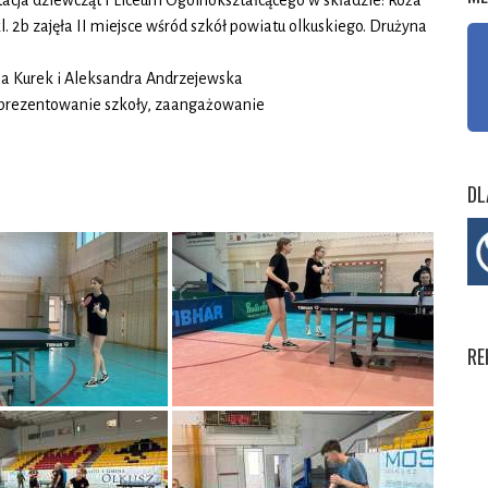
acja dziewcząt I Liceum Ogólnokształcącego w składzie: Róża
kl. 2b zajęła II miejsce wśród szkół powiatu olkuskiego. Drużyna
alia Kurek i Aleksandra Andrzejewska
reprezentowanie szkoły, zaangażowanie
DL
RE