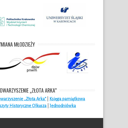
MIANA MŁODZIEŻY
OWARZYSZENIE „ZŁOTA ARKA”
owarzyszenie „Złota Arka”
|
Księga pamiątkowa
szyty Historyczne Olkusza
|
Jednodniówka