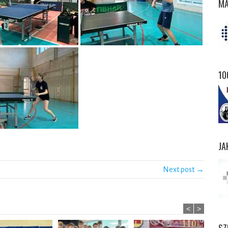
MA
10
JA
Next post →
<
>