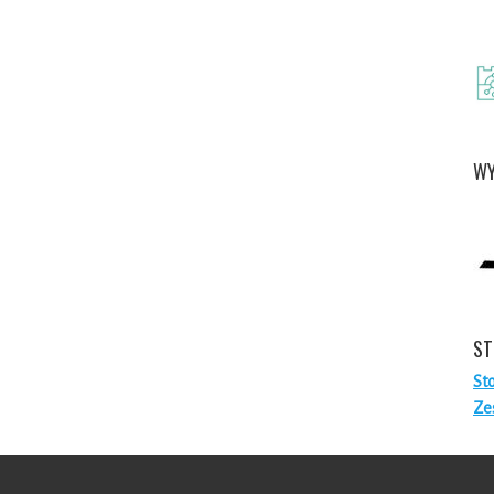
WY
ST
St
Ze