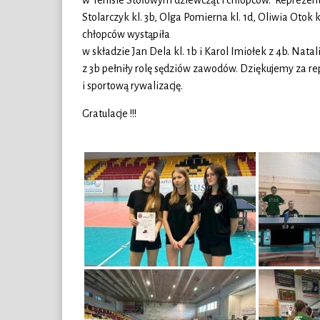
w Tenisie Stołowym dziewcząt i chłopców. Reprezent
Stolarczyk kl. 3b, Olga Pomierna kl. 1d, Oliwia Otok 
chłopców wystąpiła
w składzie Jan Dela kl. 1b i Karol Imiołek z 4b. Nat
z 3b pełniły rolę sędziów zawodów. Dziękujemy za 
i sportową rywalizację.
Gratulacje !!!