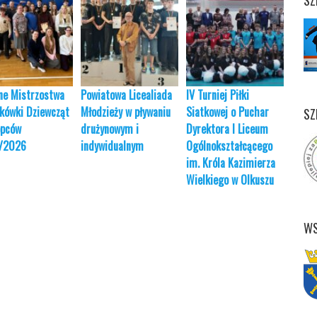
SZ
ne Mistrzostwa
Powiatowa Licealiada
IV Turniej Piłki
JUBI
kówki Dziewcząt
Młodzieży w pływaniu
Siatkowej o Puchar
TURN
SZ
opców
drużynowym i
Dyrektora I Liceum
24.01
/2026
indywidualnym
Ogólnokształcącego
im. Króla Kazimierza
Wielkiego w Olkuszu
WS