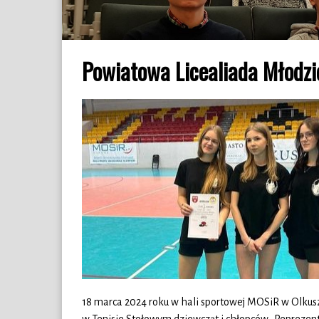
Powiatowa Licealiada Młodzi
18 marca 2024 roku w hali sportowej MOSiR w Olkus