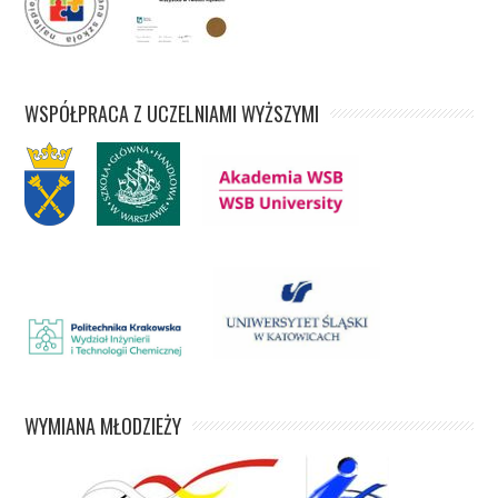
WSPÓŁPRACA Z UCZELNIAMI WYŻSZYMI
WYMIANA MŁODZIEŻY