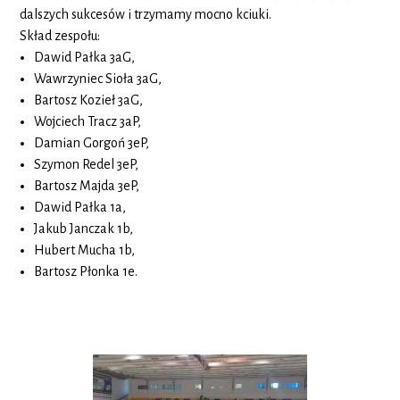
dalszych sukcesów i trzymamy mocno kciuki.
Skład zespołu:
Dawid Pałka 3aG,
Wawrzyniec Sioła 3aG,
Bartosz Kozieł 3aG,
Wojciech Tracz 3aP,
Damian Gorgoń 3eP,
Szymon Redel 3eP,
Bartosz Majda 3eP,
Dawid Pałka 1a,
Jakub Janczak 1b,
Hubert Mucha 1b,
Bartosz Płonka 1e.