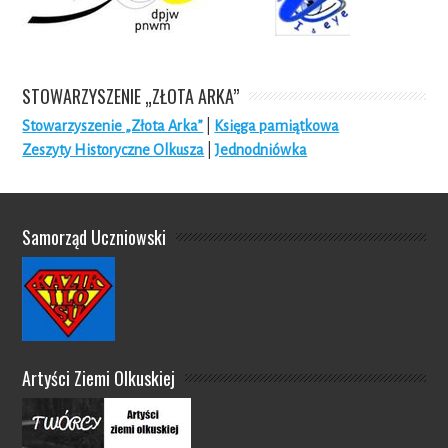
STOWARZYSZENIE „ZŁOTA ARKA”
Stowarzyszenie „Złota Arka”
|
Księga pamiątkowa
Zeszyty Historyczne Olkusza
|
Jednodniówka
Samorząd Uczniowski
Artyści Ziemi Olkuskiej