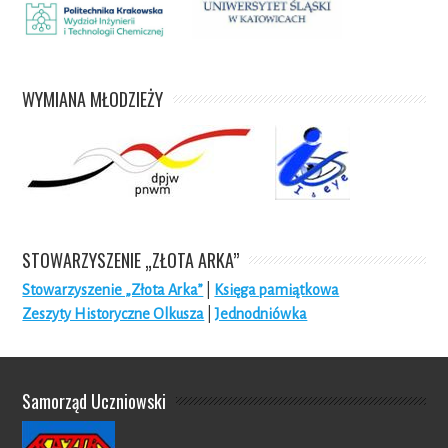
WYMIANA MŁODZIEŻY
STOWARZYSZENIE „ZŁOTA ARKA”
Stowarzyszenie „Złota Arka”
|
Księga pamiątkowa
Zeszyty Historyczne Olkusza
|
Jednodniówka
Samorząd Uczniowski