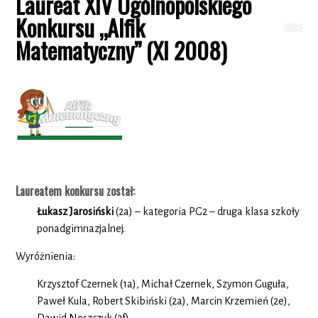
Laureat XIV Ogólnopolskiego
Konkursu „Alfik
Matematyczny” (XI 2008)
Laureatem
konkursu został:
Łukasz Jarosiński
(2a) – kategoria PG2 – druga klasa szkoły
ponadgimnazjalnej.
Wyróżnienia:
Krzysztof Czernek (1a), Michał Czernek, Szymon Guguła,
Paweł Kula, Robert Skibiński (2a), Marcin Krzemień (2e),
Dawid Noszczyk (2f).