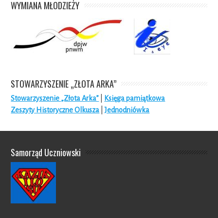
WYMIANA MŁODZIEŻY
STOWARZYSZENIE „ZŁOTA ARKA”
Stowarzyszenie „Złota Arka”
|
Księga pamiątkowa
Zeszyty Historyczne Olkusza
|
Jednodniówka
Samorząd Uczniowski