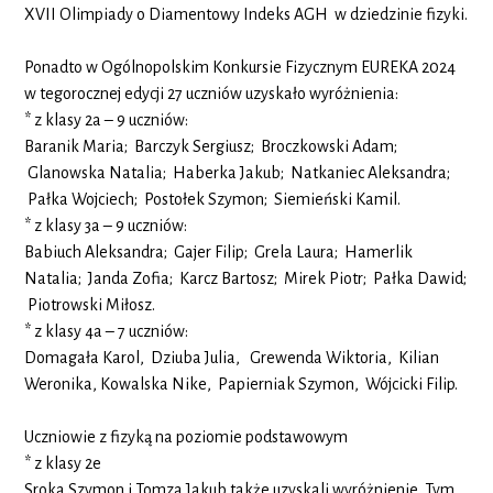
XVII Olimpiady o Diamentowy Indeks AGH w dziedzinie fizyki.
Ponadto w Ogólnopolskim Konkursie Fizycznym EUREKA 2024
w tegorocznej edycji 27 uczniów uzyskało wyróżnienia:
* z klasy 2a – 9 uczniów:
Baranik Maria; Barczyk Sergiusz; Broczkowski Adam;
Glanowska Natalia; Haberka Jakub; Natkaniec Aleksandra;
Pałka Wojciech; Postołek Szymon; Siemieński Kamil.
* z klasy 3a – 9 uczniów:
Babiuch Aleksandra; Gajer Filip; Grela Laura; Hamerlik
Natalia; Janda Zofia; Karcz Bartosz; Mirek Piotr; Pałka Dawid;
Piotrowski Miłosz.
* z klasy 4a – 7 uczniów:
Domagała Karol, Dziuba Julia, Grewenda Wiktoria, Kilian
Weronika, Kowalska Nike, Papierniak Szymon, Wójcicki Filip.
Uczniowie z fizyką na poziomie podstawowym
* z klasy 2e
Sroka Szymon i Tomza Jakub także uzyskali wyróżnienie. Tym