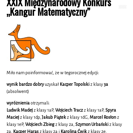
XXIX Międzynarodowy Konkurs
„Kangur Matematyczny”
Miło nam poinformować, że w tegorocznej edycji:
wynik bardzo dobry
uzyskał
Kacper Topolski
z klasy
3a
(absolwent)
wyróżnienia
otrzymali:
Ludwik Madej
z klasy 1aP,
Wojciech Tracz
z klasy 1aP,
Spyra
Maciej
z klasy 1dp,
Jakub Piątek
z klasy 1dG,
Marcel Rosłon
z
klasy 1eP,
Wojciech Zbieg
z klasy 2a,
Szymon Urbański
z klasy
2a,
Kacper Haras
z klasy 2a i
Karolina Ćwik
z klasy 2e.