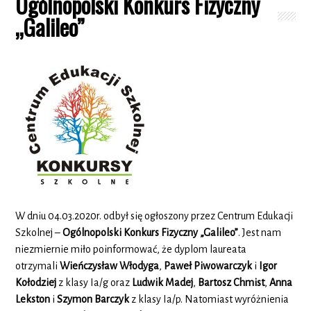
Ogólnopolski Konkurs Fizyczny
„Galileo”
W dniu 04.03.2020r. odbył się ogłoszony przez Centrum Edukacji
Szkolnej –
Ogólnopolski Konkurs Fizyczny „Galileo”
. Jest nam
niezmiernie miło poinformować, że dyplom laureata
otrzymali
Wieńczysław Włodyga
,
Paweł Piwowarczyk
i
Igor
Kołodziej
z klasy Ia/g oraz
Ludwik Madej
,
Bartosz Chmist
,
Anna
Lekston
i
Szymon Barczyk
z klasy Ia/p. Natomiast wyróżnienia