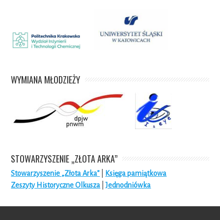
WYMIANA MŁODZIEŻY
STOWARZYSZENIE „ZŁOTA ARKA”
Stowarzyszenie „Złota Arka”
|
Księga pamiątkowa
Zeszyty Historyczne Olkusza
|
Jednodniówka