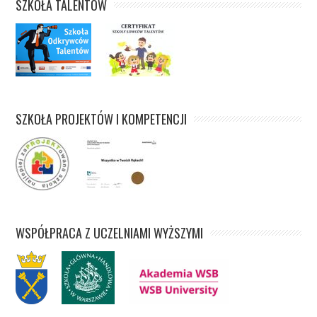
SZKOŁA TALENTÓW
SZKOŁA PROJEKTÓW I KOMPETENCJI
WSPÓŁPRACA Z UCZELNIAMI WYŻSZYMI