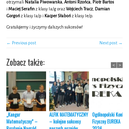
otrzymali
Natalia Piwowarska
,
Antoni Rzońca
,
Piotr Bartos
i
Maciej Serafin
z klasy Ia/g oraz
Wojciech Tracz
,
Damian
Gorgoń
z klasy Ia/p i
Kacper Słaboń
z klasy Ie/p.
Gratulujemy i życzymy dalszych sukcesów!
← Previous post
Next post →
Zobacz także:
<
>
„Kangur
ALFIK MATEMATYCZNY
Ogólnopolski Konkur
Matematyczny” –
– kolejne sukcesy
Fizyczny EUREKA
Rozdanie Nagród
naszych uczniów
2024.