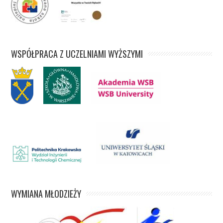
WSPÓŁPRACA Z UCZELNIAMI WYŻSZYMI
WYMIANA MŁODZIEŻY