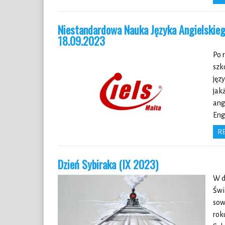
Niestandardowa Nauka Języka Angielskieg
18.09.2023
Po 
szk
jęz
jak
ang
Eng
R
Dzień Sybiraka (IX 2023)
W d
Świ
sow
rok