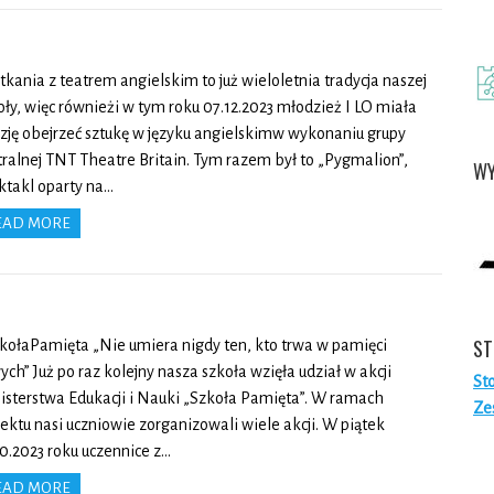
tkania z teatrem angielskim to już wieloletnia tradycja naszej
oły, więc równieżi w tym roku 07.12.2023 młodzież I LO miała
zję obejrzeć sztukę w języku angielskimw wykonaniu grupy
tralnej TNT Theatre Britain. Tym razem był to „Pygmalion”,
WY
ktakl oparty na…
EAD MORE
ST
kołaPamięta „Nie umiera nigdy ten, kto trwa w pamięci
ych” Już po raz kolejny nasza szkoła wzięła udział w akcji
St
isterstwa Edukacji i Nauki „Szkoła Pamięta”. W ramach
Ze
jektu nasi uczniowie zorganizowali wiele akcji. W piątek
10.2023 roku uczennice z…
EAD MORE