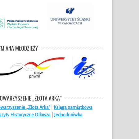
MIANA MŁODZIEŻY
OWARZYSZENIE „ZŁOTA ARKA”
owarzyszenie „Złota Arka”
|
Księga pamiątkowa
szyty Historyczne Olkusza
|
Jednodniówka