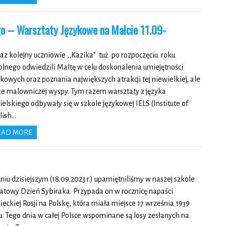
o – Warsztaty Językowe na Malcie 11.09-
raz kolejny uczniowie ,,Kazika” tuż po rozpoczęciu roku
olnego odwiedzili Maltę w celu doskonalenia umiejętności
ykowych oraz poznania największych atrakcji tej niewielkiej, ale
że malowniczej wyspy. Tym razem warsztaty z języka
ielskiego odbywały się w szkole językowej IELS (Institute of
lish…
EAD MORE
niu dzisiejszym (18.09.2023 r.) upamiętniliśmy w naszej szkole
atowy Dzień Sybiraka. Przypada on w rocznicę napaści
ieckiej Rosji na Polskę, która miała miejsce 17 września 1939
u. Tego dnia w całej Polsce wspominane są losy zesłanych na