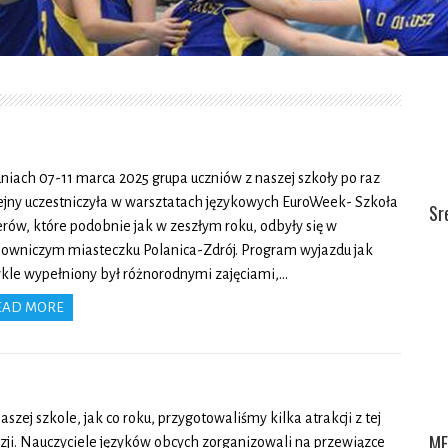
niach 07-11 marca 2025 grupa uczniów z naszej szkoły po raz
ejny uczestniczyła w warsztatach językowych EuroWeek- Szkoła
Sr
erów, które podobnie jak w zeszłym roku, odbyły się w
owniczym miasteczku Polanica-Zdrój. Program wyjazdu jak
kle wypełniony był różnorodnymi zajęciami,…
EAD MORE
aszej szkole, jak co roku, przygotowaliśmy kilka atrakcji z tej
ME
zji. Nauczyciele języków obcych zorganizowali na przewiązce