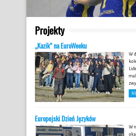
Projekty
„Kazik” na EuroWeeku
W d
kol
Lid
mal
zwy
R
Europejski Dzień Języków
W n
oka