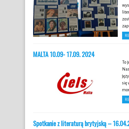
wys
lite
zos
zap
R
MALTA 10.09- 17.09. 2024
To 
Nas
jęz
się
mor
R
Spotkanie z literaturą brytyjską – 16.04