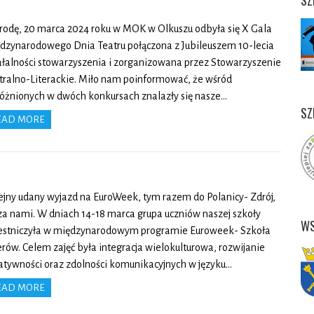
SZ
rodę, 20 marca 2024 roku w MOK w Olkuszu odbyła się X Gala
dzynarodowego Dnia Teatru połączona z Jubileuszem 10-lecia
ałalności stowarzyszenia i zorganizowana przez Stowarzyszenie
tralno-Literackie. Miło nam poinformować, że wśród
óżnionych w dwóch konkursach znalazły się nasze…
SZ
EAD MORE
ejny udany wyjazd na EuroWeek, tym razem do Polanicy- Zdrój,
 za nami. W dniach 14-18 marca grupa uczniów naszej szkoły
WS
estniczyła w międzynarodowym programie Euroweek- Szkoła
erów. Celem zajęć była integracja wielokulturowa, rozwijanie
atywności oraz zdolności komunikacyjnych w języku…
EAD MORE