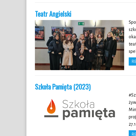
Teatr Angielski
Spo
szk
oka
tea
spe
R
Szkoła Pamięta (2023)
#Sz
żyw
Min
pro
27.
R