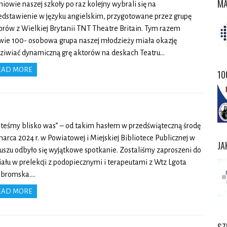
MA
niowie naszej szkoły po raz kolejny wybrali się na
edstawienie w języku angielskim, przygotowane przez grupę
orów z Wielkiej Brytanii TNT Theatre Britain. Tym razem
wie 100- osobowa grupa naszej młodzieży miała okazję
ziwiać dynamiczną grę aktorów na deskach Teatru…
EAD MORE
10
steśmy blisko was” – od takim hasłem w przedświąteczną środę
marca 2024 r. w Powiatowej i Miejskiej Bibliotece Publicznej w
JA
uszu odbyło się wyjątkowe spotkanie. Zostaliśmy zaproszeni do
iału w prelekcji z podopiecznymi i terapeutami z Wtz Lgota
bromska….
EAD MORE