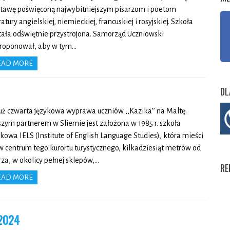
tawę poświęconą najwybitniejszym pisarzom i poetom
ratury angielskiej, niemieckiej, francuskiej i rosyjskiej. Szkoła
tała odświętnie przystrojona. Samorząd Uczniowski
roponował, aby w tym…
EAD MORE
DL
już czwarta językowa wyprawa uczniów ,,Kazika’’ na Maltę.
zym partnerem w Sliemie jest założona w 1985 r. szkoła
ykowa IELS (Institute of English Language Studies), która mieści
 w centrum tego kurortu turystycznego, kilkadziesiąt metrów od
za, w okolicy pełnej sklepów,…
RE
EAD MORE
.2024