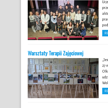
Ucz
prz
akt
pra
pod
R
Warsztaty Terapii Zajęciowej
„Je
27 
Olk
udz
Wol
R