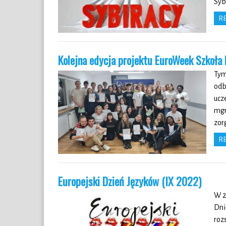
Syb
R
Kolejna edycja projektu EuroWeek Szkoła 
Tym
odb
ucz
mgr
zor
R
Europejski Dzień Języków (IX 2022)
W 2
Dni
roz