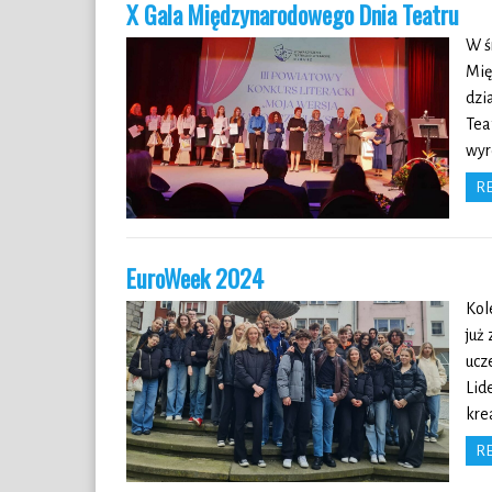
X Gala Międzynarodowego Dnia Teatru
W ś
Mię
dzi
Tea
wyr
R
EuroWeek 2024
Kol
już
ucz
Lid
kre
R