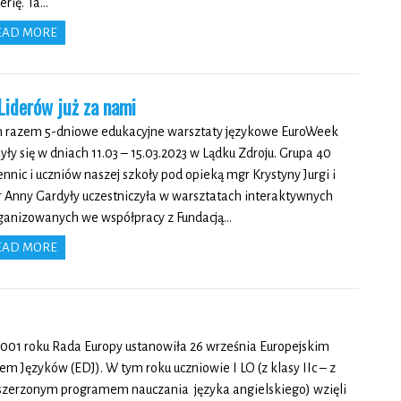
erię. Ta…
EAD MORE
Liderów już za nami
 razem 5-dniowe edukacyjne warsztaty językowe EuroWeek
yły się w dniach 11.03 – 15.03.2023 w Lądku Zdroju. Grupa 40
ennic i uczniów naszej szkoły pod opieką mgr Krystyny Jurgi i
 Anny Gardyły uczestniczyła w warsztatach interaktywnych
ganizowanych we współpracy z Fundacją…
EAD MORE
001 roku Rada Europy ustanowiła 26 września Europejskim
em Języków (EDJ). W tym roku uczniowie I LO (z klasy IIc – z
szerzonym programem nauczania języka angielskiego) wzięli